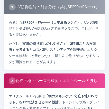
UV防御性能：引き分け（共にSPF50+/PA++++）
1
両者とも
SPF50+・PA++++（日本最高ランク）
。UV-B防御
能力と長波長UV-A防御の両方で最強クラスで、これだけ見
ると差はありません。
ただし
「実際の塗り直しのしやすさ」「2時間ごとの再塗
布」を考えるとコスパ良いスキンアクアが現実的
。エリク
シールは35mLと量が少なく、惜しんで塗りがちになるリス
クが指摘されることがあります。
化粧下地・ベース完成度：エリクシールの勝ち
2
エリクシール UV乳液は
「朝のスキンケア+化粧下地+UVカ
ット」を1本で済ませる3in1設計
。トーンアップ系・ブライ
トニング系・通常タイプとカラーバリエーションがあり、