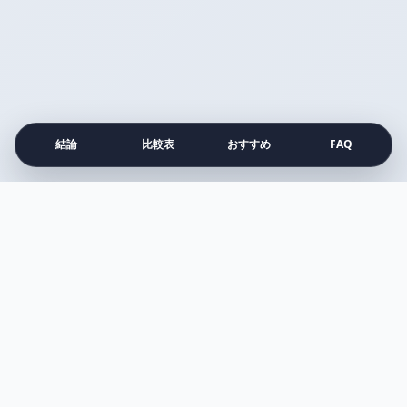
結論
比較表
おすすめ
FAQ
注目の比較記事
すべて見る →
比較
アネッサ vs アリー
Surface vs MacBook Air
プルエスト vs メディキューブ
シロカ vs バルミューダ
ダイソン vs マキタ
アイロン vs スチーマー