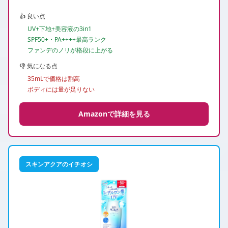
👍 良い点
UV+下地+美容液の3in1
SPF50+・PA++++最高ランク
ファンデのノリが格段に上がる
👎 気になる点
35mLで価格は割高
ボディには量が足りない
Amazonで詳細を見る
スキンアクアのイチオシ