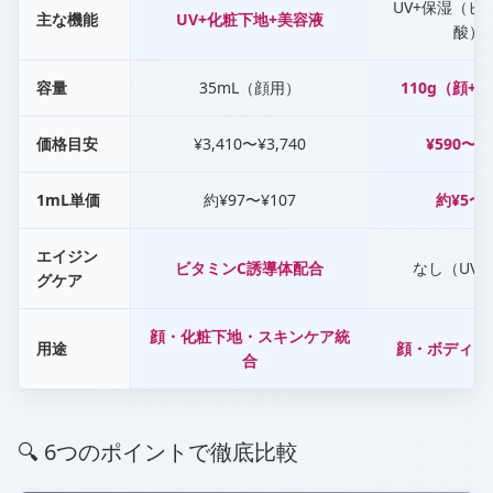
UV+保湿（ヒ
主な機能
UV+化粧下地+美容液
酸）
容量
35mL（顔用）
110g（顔+
価格目安
¥3,410〜¥3,740
¥590〜¥9
1mL単価
約¥97〜¥107
約¥5〜¥
エイジン
ビタミンC誘導体配合
なし（UV
グケア
顔・化粧下地・スキンケア統
用途
顔・ボディ・
合
🔍 6つのポイントで徹底比較