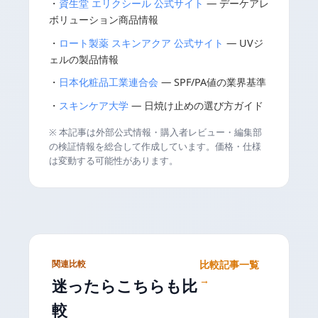
・
資生堂 エリクシール 公式サイト
— デーケアレ
ボリューション商品情報
・
ロート製薬 スキンアクア 公式サイト
— UVジ
ェルの製品情報
・
日本化粧品工業連合会
— SPF/PA値の業界基準
・
スキンケア大学
— 日焼け止めの選び方ガイド
※ 本記事は外部公式情報・購入者レビュー・編集部
の検証情報を総合して作成しています。価格・仕様
は変動する可能性があります。
関連比較
比較記事一覧
→
迷ったらこちらも比
較