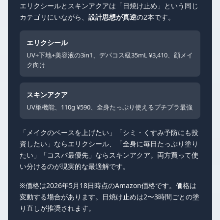
エリクシールとスキンアクアは「日焼け止め」という同じ
カテゴリにいながら、
設計思想が真逆
の2本です。
エリクシール
UV+下地+美容液の3in1、デパコス級35mL ¥3,410、顔メイ
ク向け
スキンアクア
UV単機能、110g ¥590、全身たっぷり使えるプチプラ最強
「メイクのベースを上げたい」「シミ・くすみ予防にも投
資したい」ならエリクシール、「全身に毎日たっぷり塗り
たい」「コスパ最優先」ならスキンアクア。両方買って使
い分けるのが現実的な最適解です。
※価格は2026年5月18日時点のAmazon価格です。価格は
変動する場合があります。日焼け止めは2〜3時間ごとの塗
り直しが推奨されます。