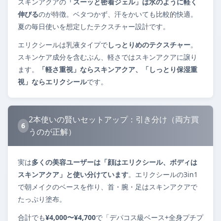
スキンアクアの
「スーッと密着ジェル」は水のように軽く
伸びる
のが特徴。ベタつかず、汗をかいても比較的快適。
夏の毎日使いを想定したテクスチャー設計です。
エリクシールは乳液タイプで
しっとりめのテクスチャー
。
スキンケア成分を含むぶん、軽さではスキンアクアに譲り
ます。
「軽さ重視」ならスキンアクア、「しっとり保湿重
視」ならエリクシール
です。
2本使いの賢いセットアップ：引き分け（両方買
6
うのが正解）
実は
多くの美容ユーザーは「顔はエリクシール、ボディは
スキンアクア」と使い分けています
。エリクシールの3in1
で朝メイクのベースを作り、首・腕・足はスキンアクアで
たっぷり塗布。
合計でも
¥4,000〜¥4,700
で「デパコス級ベース+全身プチプ