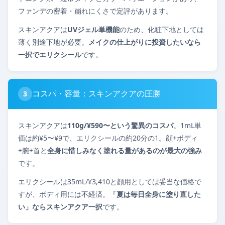
ファンデの密着・崩れにくさで定評があります。
スキンアクアは
UVジェル単機能
のため、化粧下地としては
薄く別途下地が必要。
メイクの仕上がりに投資したいなら
一択でエリクシール
です。
コスパ・容量：スキンアクアの圧勝
3
スキンアクアは
110g/¥590〜という驚異のコスパ
。1mL単
価は約¥5〜¥9で、エリクシールの約20分の1。顔+ボディ
+腕+首と
全身に惜しみなく塗れる量があるのが最大の強み
です。
エリクシールは35mL/¥3,410と顔用としては妥当な価格で
すが、ボディ用には不経済。
「夏は毎日全身に塗り直した
い」ならスキンアクア一択
です。