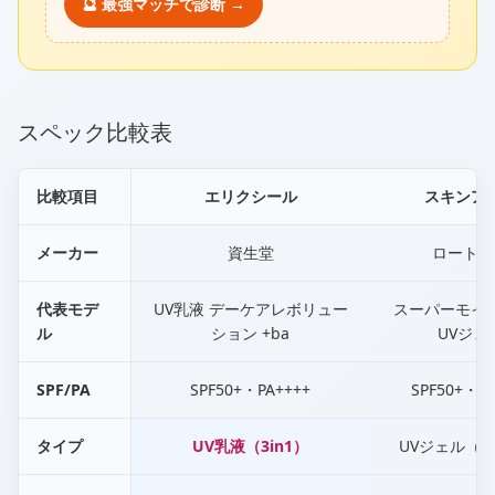
🔮 最強マッチで診断 →
スペック比較表
比較項目
エリクシール
スキンア
メーカー
資生堂
ロート製
代表モデ
UV乳液 デーケアレボリュー
スーパーモイ
ル
ション +ba
UVジェ
SPF/PA
SPF50+・PA++++
SPF50+・PA
タイプ
UV乳液（3in1）
UVジェル（