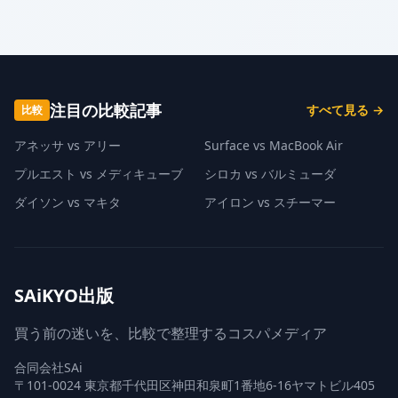
注目の比較記事
すべて見る →
比較
アネッサ vs アリー
Surface vs MacBook Air
プルエスト vs メディキューブ
シロカ vs バルミューダ
ダイソン vs マキタ
アイロン vs スチーマー
SAiKYO出版
買う前の迷いを、比較で整理するコスパメディア
合同会社SAi
〒101-0024 東京都千代田区神田和泉町1番地6-16ヤマトビル405