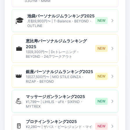
33GYM・MMM
池袋パーソナルジムランキング2025
🎓
NEW
月額9,900円〜 | T-Balance・BEYOND・
OUTLINE
恵比寿パーソナルジムランキング
💼
2025
NEW
1回9,300円〜 | Dr.トレーニング・
BEYOND・24/7ワークアウト
銀座パーソナルジムランキング2025
👑
NEW
1回27,500円〜 | MIO STILE GINZA・
RIZAP・BEYOND
マッサージガンランキング2025
💪
NEW
¥1,799〜 | LIHILIS・uFit・SIXPAD・
MYTREX
プロテインランキング2025
🥛
NEW
¥2,280〜 | ザバス・ビーレジェンド・マイ