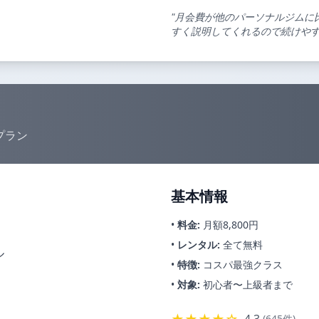
"月会費が他のパーソナルジムに
すく説明してくれるので続けやす
プラン
基本情報
•
料金:
月額8,800円
•
レンタル:
全て無料
ル
•
特徴:
コスパ最強クラス
•
対象:
初心者〜上級者まで
4.3
(645件)