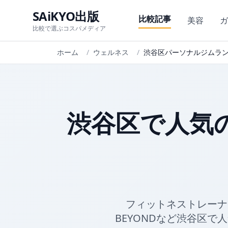
SAiKYO出版
比較記事
美容
ガ
比較で選ぶコスパメディア
ホーム
/
ウェルネス
/
渋谷区パーソナルジムランキ
渋谷区で人気
フィットネストレーナ
BEYONDなど渋谷区で