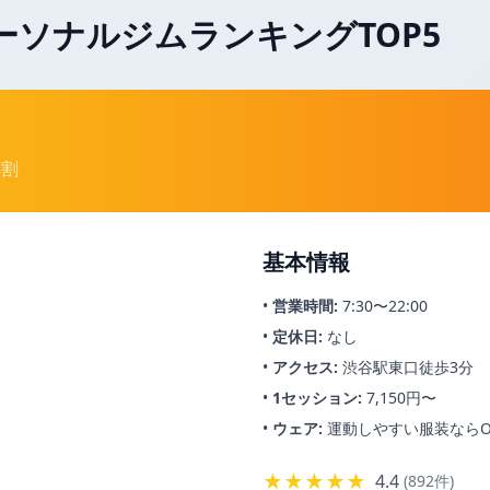
ーソナルジムランキングTOP5
8割
基本情報
•
営業時間:
7:30〜22:00
•
定休日:
なし
•
アクセス:
渋谷駅東口徒歩3分
•
1セッション:
7,150円〜
•
ウェア:
運動しやすい服装ならO
★★★★★
4.4
(892件)