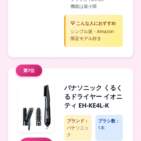
機能は最小限
💡 こんな人におすすめ
シンプル派・Amazon
限定モデル好き
第7位
パナソニック くるく
るドライヤー イオニ
ティ EH-KE4L-K
ブランド：
ブラシ数：
パナソニッ
1本
ク