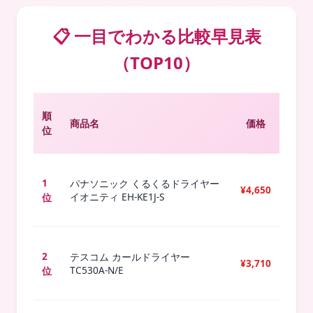
📋 一目でわかる比較早見表
（TOP10）
ブ
順
商品名
価格
ラ
位
シ
1
1
パナソニック くるくるドライヤー
¥4,650
イオニティ EH-KE1J-S
位
本
2
2
テスコム カールドライヤー
¥3,710
TC530A-N/E
位
本