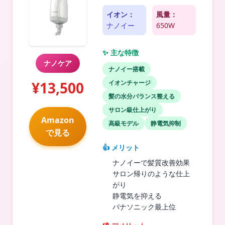
イオン：
風量：
ナノイー
650W
✨ 主な特徴
ナノケア
ナノイー搭載
¥13,500
イオンチャージ
髪の水分バランス整える
サロン級仕上がり
Amazon
高級モデル
静電気抑制
で見る
👍 メリット
ナノイーで髪質改善効果
サロン帰りのような仕上
がり
静電気を抑える
パナソニック最上位