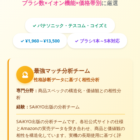
ブラシ数×イオン機能×価格帯別
に厳選
✓ パナソニック・テスコム・コイズミ
✓ ¥1,960～¥13,500
✓ ブラシ1本～5本対応
最強マッチ分析チーム
🔮
性格診断データに基づく相性分析
専門分野：
商品スペックの構造化・価値観との相性分
析
経験：
SAiKYO出版の分析チーム
SAiKYO出版の分析チームです。各社公式サイトの仕様
とAmazonの実売データを突き合わせ、商品と価値観の
相性を構造化しています。実機の長期使用に基づく評