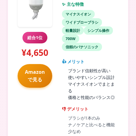
✨ 主な特徴
マイナスイオン
ワイドブローブラシ
軽量設計
シンプル操作
総合1位
700W
信頼のパナソニック
¥4,650
👍 メリット
ブランド信頼性が高い
Amazon
使いやすいシンプル設計
で見る
マイナスイオンでまとま
る
価格と性能のバランス◎
👎 デメリット
ブラシが1本のみ
ナノケアと比べると機能
少なめ