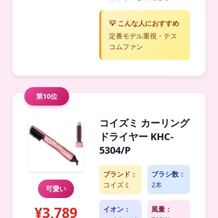
💡 こんな人におすすめ
定番モデル重視・テス
コムファン
第10位
コイズミ カーリング
ドライヤー KHC-
5304/P
ブランド：
ブラシ数：
コイズミ
2本
可愛い
¥3,789
イオン：
風量：