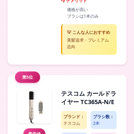
👎 デメリット
価格が高い
ブラシは1本のみ
💡 こんな人におすすめ
美髪追求・プレミアム
志向
第5位
テスコム カールドラ
イヤー TC365A-N/E
ブランド：
ブラシ数：
テスコム
2本
最安値