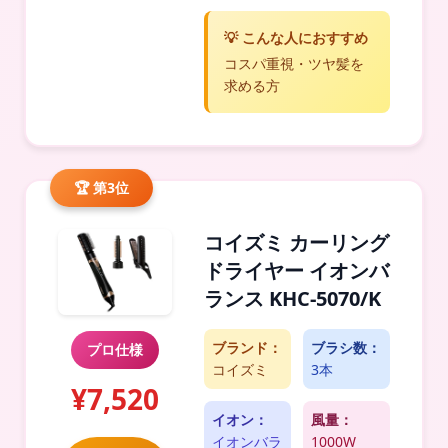
💡 こんな人におすすめ
コスパ重視・ツヤ髪を
求める方
🏆 第3位
コイズミ カーリング
ドライヤー イオンバ
ランス KHC-5070/K
ブランド：
ブラシ数：
プロ仕様
コイズミ
3本
¥7,520
イオン：
風量：
イオンバラ
1000W