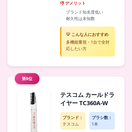
👎 デメリット
ブランド知名度低い
耐久性は未知数
💡 こんな人におすすめ
多機能重視・1台で全対
応したい方
第9位
テスコム カールドラ
イヤー TC360A-W
ブランド：
ブラシ数：
テスコム
1本