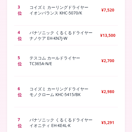
3
3
コイズミ カーリングドライヤー
¥7,520
イオンバランス KHC-5070/K
位
本
4
1
パナソニック くるくるドライヤー
¥13,500
ナノケア EH-KN7J-W
位
本
5
2
テスコム カールドライヤー
¥2,700
TC365A-N/E
位
本
6
1
コイズミ カーリングドライヤー
¥2,980
モノクローム KHC-5415/BK
位
本
7
1
パナソニック くるくるドライヤー
¥5,291
イオニティ EH-KE4L-K
位
本