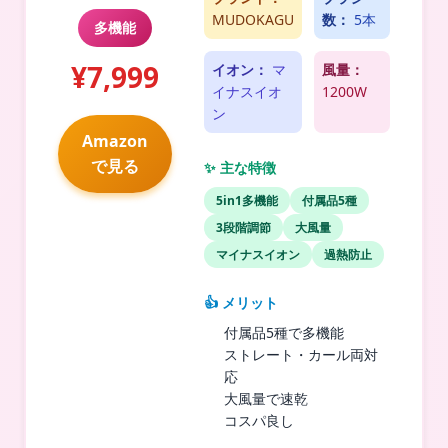
MUDOKAGU
数：
5本
多機能
¥7,999
イオン：
マ
風量：
イナスイオ
1200W
ン
Amazon
で見る
✨ 主な特徴
5in1多機能
付属品5種
3段階調節
大風量
マイナスイオン
過熱防止
👍 メリット
付属品5種で多機能
ストレート・カール両対
応
大風量で速乾
コスパ良し