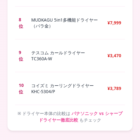
8
5
MUDKAGU 5in1多機能ドライヤー
¥7,999
（バラ金）
位
本
9
1
テスコム カールドライヤー
¥3,470
TC360A-W
位
本
10
2
コイズミ カーリングドライヤー
¥3,789
KHC-5304/P
位
本
※ ドライヤー本体の比較は
パナソニック vs シャープ
ドライヤー徹底比較
もチェック