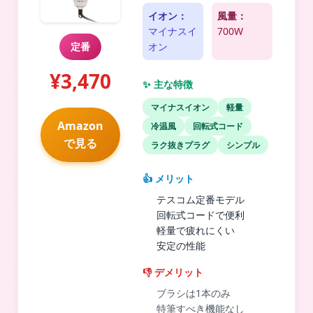
イオン：
風量：
マイナスイ
700W
定番
オン
¥3,470
✨ 主な特徴
マイナスイオン
軽量
Amazon
冷温風
回転式コード
で見る
ラク抜きプラグ
シンプル
👍 メリット
テスコム定番モデル
回転式コードで便利
軽量で疲れにくい
安定の性能
👎 デメリット
ブラシは1本のみ
特筆すべき機能なし