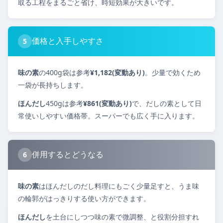
取る工程をまるごと省け、時短効果が大きいです。
価格と入手しやすさ
5
味の素
の400g袋は参考
¥1,182(変動あり)
。少量で効くため
一袋が長持ちします。
ほんだし
450gは参考
¥861(変動あり)
で、だしの素として日
常使いしやすい価格帯。スーパーでも広く手に入ります。
併用するとどうなる
6
味の素
はほんだしのだし料理にもごく少量足すと、うま味
の輪郭がはっきりする使い方ができます。
ほんだし
を土台にしつつ味の素で微調整、と役割分担すれ