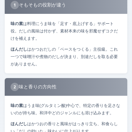
そもそもの役割が違う
1
味の素
は料理にうま味を「足す・底上げする」サポート
役。だしの風味は付かず、素材本来の味を邪魔せずコクだ
けを補えます。
ほんだし
はかつおだしの「ベースをつくる」主役級。これ
一つで味噌汁や煮物のだしが決まり、別途だしを取る必要
がありません。
味と香りの方向性
2
味の素
はうま味(グルタミン酸)中心で、特定の香りを足さな
いのが持ち味。和洋中どのジャンルにも溶け込みます。
ほんだし
はかつおの香りと風味がはっきり立ち、和食らし
い「だしの効いた」味わいに仕上がります。