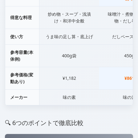
炒め物・スープ・浅漬
味噌汁・煮物・
得意な料理
け・和洋中全般
物・だし巻
使い方
うま味の足し算・底上げ
だしベースづ
参考容量(本
400g袋
450g
体例)
参考価格(変
¥1,182
¥861
動あり)
メーカー
味の素
味の素
🔍 6つのポイントで徹底比較