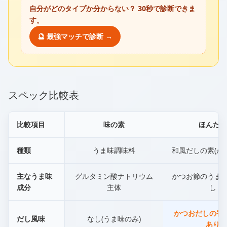
自分がどのタイプか分からない？ 30秒で診断できま
す。
🔮 最強マッチで診断 →
スペック比較表
比較項目
味の素
ほんだし
種類
うま味調味料
和風だしの素(か
主なうま味
グルタミン酸ナトリウム
かつお節のうま味
成分
主体
し
かつおだしの香
だし風味
なし(うま味のみ)
あり