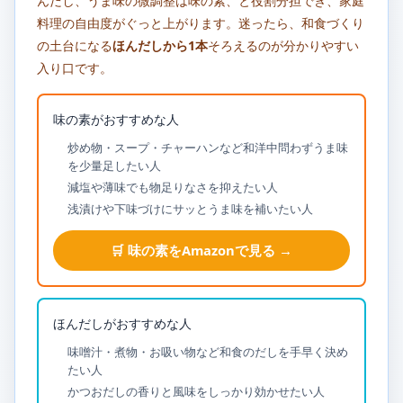
んだし、うま味の微調整は味の素、と役割分担でき、家庭
料理の自由度がぐっと上がります。迷ったら、和食づくり
の土台になる
ほんだしから1本
そろえるのが分かりやすい
入り口です。
味の素がおすすめな人
炒め物・スープ・チャーハンなど和洋中問わずうま味
を少量足したい人
減塩や薄味でも物足りなさを抑えたい人
浅漬けや下味づけにサッとうま味を補いたい人
🛒 味の素をAmazonで見る →
ほんだしがおすすめな人
味噌汁・煮物・お吸い物など和食のだしを手早く決め
たい人
かつおだしの香りと風味をしっかり効かせたい人