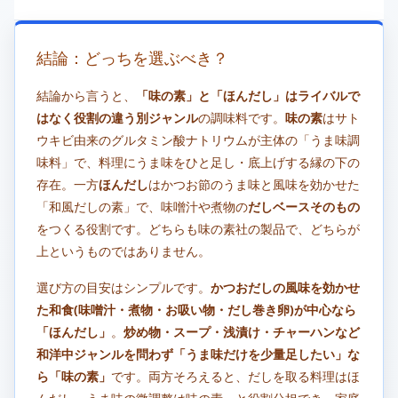
結論：どっちを選ぶべき？
結論から言うと、
「味の素」と「ほんだし」はライバルで
はなく役割の違う別ジャンル
の調味料です。
味の素
はサト
ウキビ由来のグルタミン酸ナトリウムが主体の「うま味調
味料」で、料理にうま味をひと足し・底上げする縁の下の
存在。一方
ほんだし
はかつお節のうま味と風味を効かせた
「和風だしの素」で、味噌汁や煮物の
だしベースそのもの
をつくる役割です。どちらも味の素社の製品で、どちらが
上というものではありません。
選び方の目安はシンプルです。
かつおだしの風味を効かせ
た和食(味噌汁・煮物・お吸い物・だし巻き卵)が中心なら
「ほんだし」
。
炒め物・スープ・浅漬け・チャーハンなど
和洋中ジャンルを問わず「うま味だけを少量足したい」な
ら「味の素」
です。両方そろえると、だしを取る料理はほ