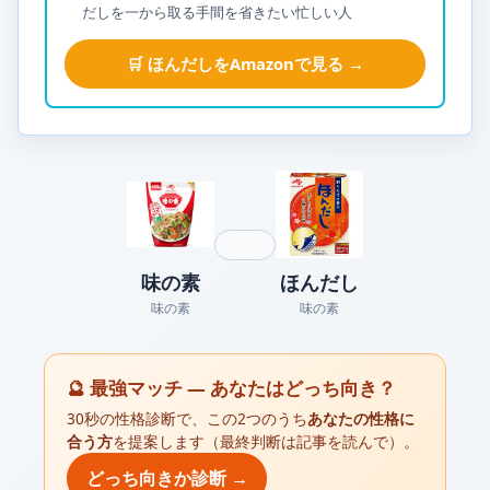
だしを一から取る手間を省きたい忙しい人
🛒 ほんだしをAmazonで見る →
味の素
ほんだし
味の素
味の素
🔮 最強マッチ — あなたはどっち向き？
30秒の性格診断で、この2つのうち
あなたの性格に
合う方
を提案します（最終判断は記事を読んで）。
どっち向きか診断 →