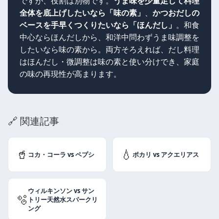
ですが、役割は別物です。
うま味を少量足して料理
全体を底上げしたいなら「味の素」
、
かつおだしの
ベースを手早くつくりたいなら「ほんだし」
。和食
中心ならほんだしから、和洋中問わずうま味調整を
したいなら味の素から。両方そろえれば、だし料理
はほんだし・微調整は味の素と使い分けでき、家庭
の味の再現性が高まります。
🔗 関連記事
🥤
💧
コカ・コーラ vs ペプシ
ポカリ vs アクエリアス
ウィルキンソン vs サン
🫧
トリー天然水スパークリ
ング