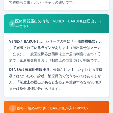
て移動も自由」というキャラの違いです。
医療機器届出の有無：VENEX・BAKUNEは届出シリ
2
ーズあり
VENEX
と
BAKUNE
は、シリーズの中に
「一般医療機器」と
して届出されているライン
があります（届出番号はメーカ
ー公表）。一般医療機器は薬機法上の届出制度に基づく分
類で、家庭用健康器具より制度上の位置づけが明確です。
DENBA
は
家庭用健康器具
に分類されます。いずれも医療機
器ではないため、診断・治療目的で使うものではありませ
ん。
「制度上の届出があると安心」
を重視するならVENEX
またはBAKUNEに分があります。
価格・始めやすさ：BAKUNEが入りやすい
3