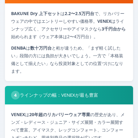
BAKUNE Dry 上下セット
は
2.2〜2.5万円台
で、リカバリー
ウェアの中ではエントリーしやすい価格帯。
VENEX
はライ
ンナップ広く、アクセサリーやアイマスクなら
3千円台から
始められます（ウェア本体は2〜4万円台）。
DENBA
は
数十万円台
と桁が違うため、「まず軽く試した
い」段階の方には負担が大きいでしょう。一方で「本格装
備として揃えたい」なら投資対象としての位置づけになり
ます。
ラインナップの幅：VENEXが最も豊富
4
VENEX
は
20年超のリカバリーウェア専業
の歴史があり、メ
ンズ・レディース・ジュニア・サイズ展開・カラー展開す
べて豊富。アイマスク、レッグコンフォート、コンフォー
トポンチなど、用途別商品の選択肢が広いです。