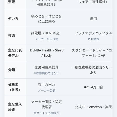
形態
ウェア（特殊繊維）
用健康器具）
寝るとき・休むとき
使い方
着用
に上に乗る
静電場（DENBA波）
プラチナナノパティクル
技術
メーカー独自技術
PHT繊維
主な代表
DENBA Health / Sleep
スタンダードドライ＋ / コン
モデル
/ Body
フォートポンチ
家庭用健康器具
一般医療機器の届出シリーズ
分類
あり
※医療機器ではない
価格帯
数十万円台
¥2〜4万円台
（参考）
メーカー公表
メーカー直販・認定
主な購入
代理店
公式EC・Amazon・楽天
経路
当サイトでも相談可