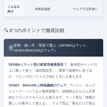
こんな人
本格装備派
ウェアで日常使い
向け
🔍 6つのポイントで徹底比較
形態・使い方：用途で選ぶ（DENBAはマット、
1
VENEX/BAKUNEはウェア）
DENBA
は
マット型の家庭用健康器具
で、敷布団やベッドの
上に敷いて使う「場所固定型」。寝室で就寝中に使うほ
か、リビングのソファ上で休むときにも使えます。
VENEX・BAKUNE
は
特殊繊維のウェア
。Tシャツ・ロング
スリーブ・パンツなど着用形態で、就寝時はもちろん日常
的なリラックスタイムにも使えます。マット型は「移動が
難しいが集中して使える」、ウェア型は「着るだけで使え