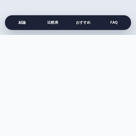
結論
比較表
おすすめ
FAQ
注目の比較記事
すべて見る →
比較
アネッサ vs アリー
Surface vs MacBook Air
プルエスト vs メディキューブ
シロカ vs バルミューダ
ダイソン vs マキタ
アイロン vs スチーマー