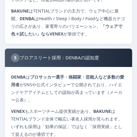
BAKUNE
はTENTIALブランドの主力で、ウェア中心に展
開。
DENBA
はHealth / Sleep / Body / Foodなど機器カテゴ
リの広さがあり、家電寄りのバリエーション。
「ウェアで
色々試したい」ならVENEX
が筆頭です。
プロアスリート採用：DENBAの認知度
5
DENBA
は
プロサッカー選手・格闘家・芸能人など多数の愛
用者
がSNSや公式インタビューで公開されており、ハイエ
ンドケアアイテムとしての認知が高まっています（メーカ
ー公表）。
VENEX
もスポーツチーム提供実績があり、
BAKUNE
は
TENTIALブランド全体で幅広い著名人採用が見られます。
いずれも採用は「効果の保証」ではなく「採用実績」とし
て捉えるのが適切です。