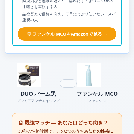
防腐剤など無添加処方や、濡れた手・まつエクOKの
手軽さを重視する人
詰め替えで価格を抑え、毎日たっぷり使いたいコスパ
重視の人
🛒 ファンケル MCOをAmazonで見る →
DUO バーム黒
ファンケル MCO
プレミアアンチエイジング
ファンケル
🔮 最強マッチ — あなたはどっち向き？
30秒の性格診断で、この2つのうち
あなたの性格に