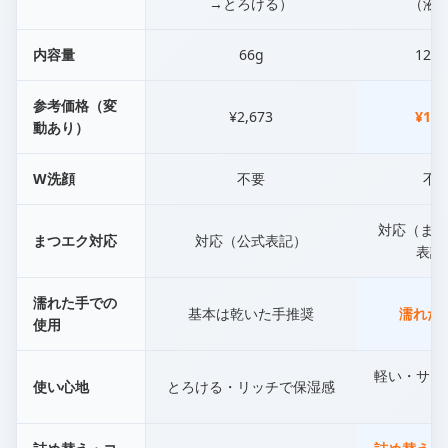
→とろける）
（液
内容量
66g
120
参考価格（変
¥2,673
¥1,9
動あり）
W洗顔
不要
不
対応（まつ
まつエク対応
対応（公式表記）
表記
濡れた手での
基本は乾いた手推奨
濡れた
使用
軽い・サラ
使い心地
とろける・リッチで保湿感
く