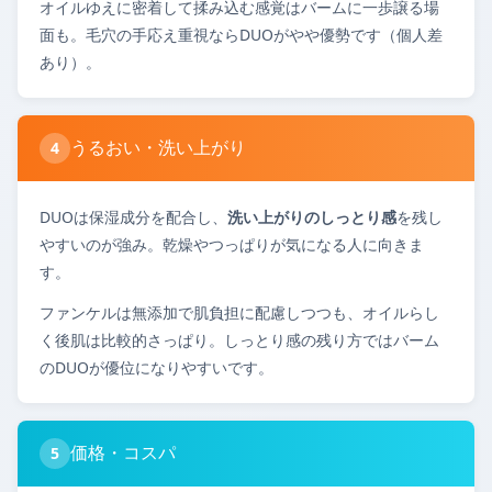
オイルゆえに密着して揉み込む感覚はバームに一歩譲る場
面も。毛穴の手応え重視ならDUOがやや優勢です（個人差
あり）。
うるおい・洗い上がり
4
DUOは保湿成分を配合し、
洗い上がりのしっとり感
を残し
やすいのが強み。乾燥やつっぱりが気になる人に向きま
す。
ファンケルは無添加で肌負担に配慮しつつも、オイルらし
く後肌は比較的さっぱり。しっとり感の残り方ではバーム
のDUOが優位になりやすいです。
価格・コスパ
5