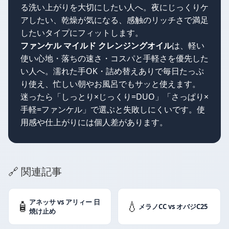
る洗い上がりを大切にしたい人へ。夜にじっくりケ
アしたい、乾燥が気になる、感触のリッチさで満足
したいタイプにフィットします。
ファンケル マイルド クレンジングオイル
は、軽い
使い心地・落ちの速さ・コスパと手軽さを優先した
い人へ。濡れた手OK・詰め替えありで毎日たっぷ
り使え、忙しい朝やお風呂でもサッと使えます。
迷ったら「しっとり×じっくり=DUO」「さっぱり×
手軽=ファンケル」で選ぶと失敗しにくいです。使
用感や仕上がりには個人差があります。
🔗 関連記事
アネッサ vs アリィー 日
🧴
💧
メラノCC vs オバジC25
焼け止め