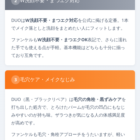
W洗顔不要・まつエク対応
2
DUOは
W洗顔不要・まつエク対応
を公式に掲げる定番。1本
でメイク落としと洗顔をまとめたい人にフィットします。
ファンケルも
W洗顔不要・まつエクOK
表記で、さらに濡れ
た手でも使える点が手軽。基本機能はどちらも十分に揃っ
ており互角です。
毛穴ケア・メイクなじみ
3
DUO（黒・ブラックリペア）は
毛穴の角栓・黒ずみケア
を
打ち出した処方で、とろけたバームが毛穴の凹凸にもなじ
みやすいのが持ち味。ザラつきが気になる人の体感満足度
が高めです。
ファンケルも毛穴・角栓アプローチをうたいますが、軽い