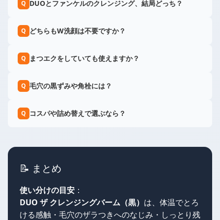
DUOとファンケルのクレンジング、結局どっち？
Q
どちらもW洗顔は不要ですか？
Q
まつエクをしていても使えますか？
Q
毛穴の黒ずみや角栓には？
Q
コスパや詰め替えで選ぶなら？
Q
📝 まとめ
使い分けの目安
：
DUO ザ クレンジングバーム（黒）
は、体温でとろ
ける感触・毛穴のザラつきへのなじみ・しっとり残