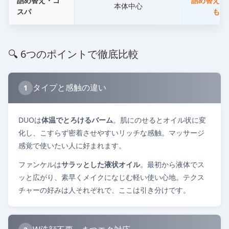
詰め替え・コ
詰め替えあ
本体中心
スパ
も多
🔍 6つのポイントで徹底比較
タイプと感触の違い
1
DUOは
体温でとろけるバーム
。肌にのせるとオイル状に変
化し、こすらず密着させやすいリッチな感触。マッサージ
感覚で使いたい人に好まれます。
ファンケルは
サラッとした液状オイル
。最初から液体でス
ッと広がり、素早くメイクになじむ軽い使い心地。テクス
チャーの好みは人それぞれで、ここは引き分けです。