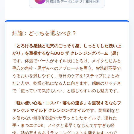
性格診断データに基づく相性分析
結論：どっちを選ぶべき？
「とろける感触と毛穴のごっそり感、しっとりした洗い上
がり」を重視するならDUO ザ クレンジングバーム（黒）
です。体温でバームがオイル状にとろけ、メイクなじみと
毛穴の角栓・黒ずみへのアプローチを両立。W洗顔不要で
うるおいを残しやすく、毎日のケアを1ステップにまとめ
たい人や、乾燥が気になる人に向きます。感触のリッチさ
で「使っていて気持ちいい」と感じやすいのも魅力です。
「軽い使い心地・コスパ・落ちの速さ」を重視するならフ
ァンケル マイルド クレンジングオイル
です。防腐剤など
を使わない無添加設計のサラッとしたオイルで、濡れた
手・まつエクOK、メイクと素早くなじんですすぎも軽
快。詰め替えもありランニングコストを抑えやすいので、