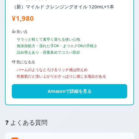
（新）マイルド クレンジングオイル 120mL×1本
¥1,980
👍 良い点
サラッと軽くて素早く落ちる使い心地
無添加処方・濡れた手OK・まつエクOKの手軽さ
詰め替えあり・容量多めでコスパ良好
👎 気になる点
バームのようなとろけるリッチ感は控えめ
乾燥肌だと洗い上がりがさっぱりに感じる場合がある
Amazonで詳細を見る
❓ よくある質問