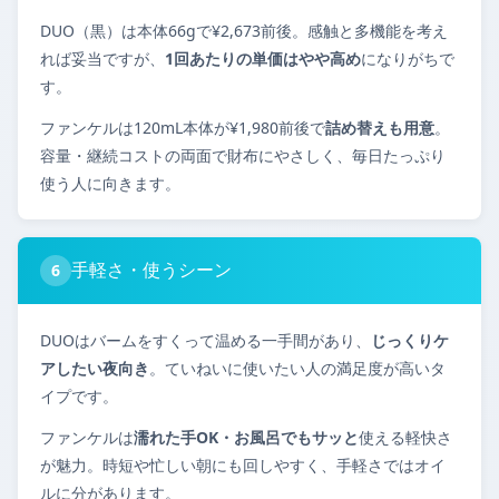
DUO（黒）は本体66gで¥2,673前後。感触と多機能を考え
れば妥当ですが、
1回あたりの単価はやや高め
になりがちで
す。
ファンケルは120mL本体が¥1,980前後で
詰め替えも用意
。
容量・継続コストの両面で財布にやさしく、毎日たっぷり
使う人に向きます。
手軽さ・使うシーン
6
DUOはバームをすくって温める一手間があり、
じっくりケ
アしたい夜向き
。ていねいに使いたい人の満足度が高いタ
イプです。
ファンケルは
濡れた手OK・お風呂でもサッと
使える軽快さ
が魅力。時短や忙しい朝にも回しやすく、手軽さではオイ
ルに分があります。