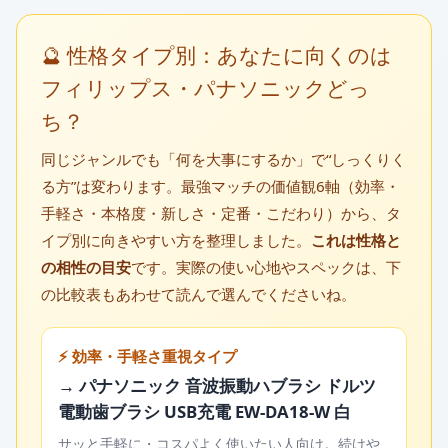
🔮 性格タイプ別：あなたに向くのは
フィリップス・パナソニックどっ
ち？
同じジャンルでも「何を大事にするか」で“しっくりく
る方”は変わります。最強マッチの価値観6軸（効率・
手軽さ・本格度・新しさ・定番・こだわり）から、タ
イプ別に向きやすい方を整理しました。
これは性格と
の相性の目安
です。実際の使い心地やスペックは、下
の比較表もあわせて読んで選んでくださいね。
⚡ 効率・手軽さ重視タイプ
→ パナソニック 音波振動ハブラシ ドルツ
電動歯ブラシ USB充電 EW-DA18-W 白
サッと手軽に・コスパよく使いたい人向け。続けや