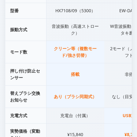
型番
HX7108/09（5300）
EW-DA1
音波振動（高速ストロー
W音波振動（
振動方式
ク）
タキ磨
クリーン等（複数モー
2モード（ノー
モード数
ド/強さ切替）
フト
押し付け防止セ
搭載
非搭
ンサー
替えブラシ交換
あり（ブラシ同期式）
なし（目安
お知らせ
充電方式
充電台（付属）
USB充
実勢価格（変動
¥15,840
¥8,78