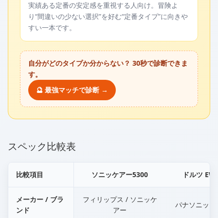
実績ある定番の安定感を重視する人向け。冒険よ
り“間違いの少ない選択”を好む“定番タイプ”に向きや
すい一本です。
自分がどのタイプか分からない？ 30秒で診断できま
す。
🔮 最強マッチで診断 →
スペック比較表
比較項目
ソニッケアー5300
ドルツ EW-
メーカー / ブラ
フィリップス / ソニッケ
パナソニック 
ンド
アー