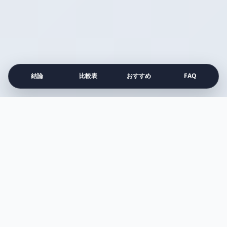
結論
比較表
おすすめ
FAQ
注目の比較記事
すべて見る →
比較
アネッサ vs アリー
Surface vs MacBook Air
プルエスト vs メディキューブ
シロカ vs バルミューダ
ダイソン vs マキタ
アイロン vs スチーマー