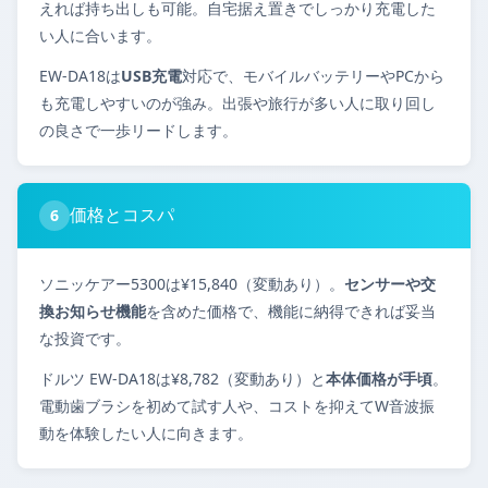
えれば持ち出しも可能。自宅据え置きでしっかり充電した
い人に合います。
EW-DA18は
USB充電
対応で、モバイルバッテリーやPCから
も充電しやすいのが強み。出張や旅行が多い人に取り回し
の良さで一歩リードします。
価格とコスパ
6
ソニッケアー5300は¥15,840（変動あり）。
センサーや交
換お知らせ機能
を含めた価格で、機能に納得できれば妥当
な投資です。
ドルツ EW-DA18は¥8,782（変動あり）と
本体価格が手頃
。
電動歯ブラシを初めて試す人や、コストを抑えてW音波振
動を体験したい人に向きます。