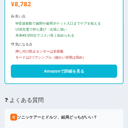
¥8,782
👍 良い点
W音波振動で歯間や歯周ポケット入口までケアを狙える
USB充電で持ち運び・出張に強い
本体¥8,000台でコスパ良く始められる
👎 気になる点
押し付け防止センサーは非搭載
モードは2つでシンプル（細かい切替は弱め）
Amazonで詳細を見る
❓ よくある質問
ソニッケアーとドルツ、結局どっちがいい？
Q