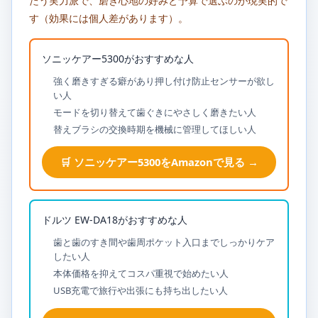
たう実力派で、磨き心地の好みと予算で選ぶのが現実的で
す（効果には個人差があります）。
ソニッケアー5300がおすすめな人
強く磨きすぎる癖があり押し付け防止センサーが欲し
い人
モードを切り替えて歯ぐきにやさしく磨きたい人
替えブラシの交換時期を機械に管理してほしい人
🛒 ソニッケアー5300をAmazonで見る →
ドルツ EW-DA18がおすすめな人
歯と歯のすき間や歯周ポケット入口までしっかりケア
したい人
本体価格を抑えてコスパ重視で始めたい人
USB充電で旅行や出張にも持ち出したい人