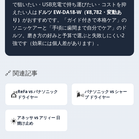
で狙いたい・USB充電で持ち運びたい・コストを抑
えたい人は
ドルツ EW-DA18-W（¥8,782・変動あ
り）
がおすすめです。「ガイド付きで本格ケア」の
ソニッケアーと「手頃に歯間まで自分でケア」のド
ルツ。磨き方の好みと予算で選ぶと失敗しにくい2
強です（効果には個人差があります）。
🔗 関連記事
ReFa vs パナソニック
パナソニック vs シャー
💇
🌬️
ドライヤー
プ ドライヤー
アネッサ vs アリィー 日
☀️
焼け止め