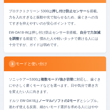
プロテクトクリーン 5300は
押し付け防止センサー
を搭載。
力を入れすぎると振動や光で知らせるため、歯ぐきへの当
てすぎを抑えやすいのが安心ポイントです。
EW-DA18-Wは押し付け防止センサー非搭載。
自分で力加減
を調整
する前提で、慣れた人や軽いタッチで磨ける人には
十分ですが、ガイドは弱めです。
モードと使い分け
3
ソニッケアー5300は
複数モード/強さ切替
に対応し、歯ぐき
にやさしく磨くモードなどを選べます。日や気分で磨き方
を変えたい人に向きます。
ドルツ EW-DA18は
ノーマル/ソフトの2モード
とシンプル。
迷わず使える反面、細かいモード選択を求める人にはやや