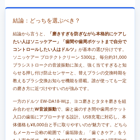
結論：どっちを選ぶべき？
結論から言うと、
「磨きすぎを防ぎながら本格的にケアし
たい人はソニッケアー」「歯間や歯周ポケットまで自分で
コントロールしたい人はドルツ」
が基本の選び分けです。
ソニッケアー プロテクトクリーン 5300は、毎分約31,000
ブラシストロークの音波振動に加え、強く当てすぎると知
らせる押し付け防止センサーと、替えブラシの交換時期を
教えるブラシ交換お知らせ機能を搭載。誰が使っても一定
の磨き方に近づけやすいのが強みです。
一方のドルツ EW-DA18-Wは、ヨコ磨きとタタキ磨きを組
み合わせた
W音波振動
で、歯と歯のすき間や歯周ポケット
入口の歯垢にアプローチする設計。USB充電に対応し、本
体価格も¥8,000台と手に取りやすいのが魅力です。どちら
もメーカー公称の範囲で「歯垢除去」「歯ぐきケア」をう