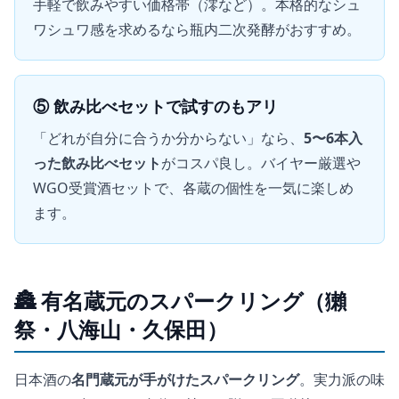
手軽で飲みやすい価格帯（澪など）。本格的なシュ
ワシュワ感を求めるなら瓶内二次発酵がおすすめ。
⑤ 飲み比べセットで試すのもアリ
「どれが自分に合うか分からない」なら、
5〜6本入
った飲み比べセット
がコスパ良し。バイヤー厳選や
WGO受賞酒セットで、各蔵の個性を一気に楽しめ
ます。
🏯 有名蔵元のスパークリング（獺
祭・八海山・久保田）
日本酒の
名門蔵元が手がけたスパークリング
。実力派の味