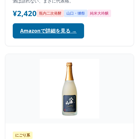
酒は語れない、まさに代表格。
¥2,420
瓶内二次発酵
山口・獺祭
純米大吟醸
Amazonで詳細を見る →
にごり系