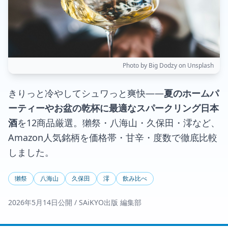
Photo by Big Dodzy on Unsplash
きりっと冷やしてシュワっと爽快——
夏のホームパ
ーティーやお盆の乾杯に最適なスパークリング日本
酒
を12商品厳選。獺祭・八海山・久保田・澪など、
Amazon人気銘柄を価格帯・甘辛・度数で徹底比較
しました。
獺祭
八海山
久保田
澪
飲み比べ
2026年5月14日公開 / SAiKYO出版 編集部