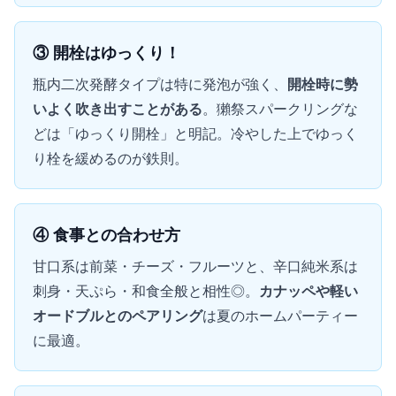
③ 開栓はゆっくり！
瓶内二次発酵タイプは特に発泡が強く、
開栓時に勢
いよく吹き出すことがある
。獺祭スパークリングな
どは「ゆっくり開栓」と明記。冷やした上でゆっく
り栓を緩めるのが鉄則。
④ 食事との合わせ方
甘口系は前菜・チーズ・フルーツと、辛口純米系は
刺身・天ぷら・和食全般と相性◎。
カナッペや軽い
オードブルとのペアリング
は夏のホームパーティー
に最適。