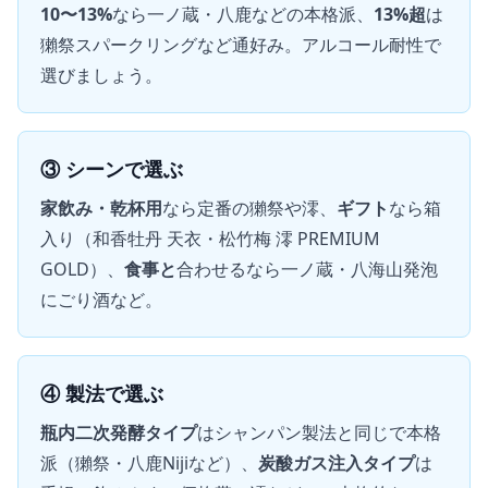
10〜13%
なら一ノ蔵・八鹿などの本格派、
13%超
は
獺祭スパークリングなど通好み。アルコール耐性で
選びましょう。
③ シーンで選ぶ
家飲み・乾杯用
なら定番の獺祭や澪、
ギフト
なら箱
入り（和香牡丹 天衣・松竹梅 澪 PREMIUM
GOLD）、
食事と
合わせるなら一ノ蔵・八海山発泡
にごり酒など。
④ 製法で選ぶ
瓶内二次発酵タイプ
はシャンパン製法と同じで本格
派（獺祭・八鹿Nijiなど）、
炭酸ガス注入タイプ
は