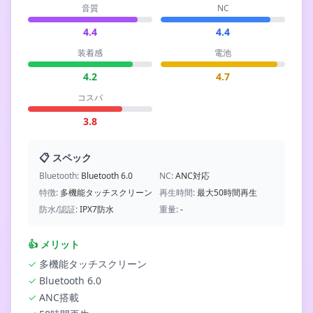
音質
NC
4.4
4.4
装着感
電池
4.2
4.7
コスパ
3.8
📋 スペック
Bluetooth:
Bluetooth 6.0
NC:
ANC対応
特徴:
多機能タッチスクリーン
再生時間:
最大50時間再生
防水/認証:
IPX7防水
重量:
-
👍
メリット
✓
多機能タッチスクリーン
✓
Bluetooth 6.0
✓
ANC搭載