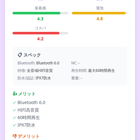
装着感
電池
4.3
4.8
コスパ
4.2
📋 スペック
Bluetooth:
Bluetooth 6.0
NC:
-
特徴:
全音域HIFI音質
再生時間:
最大60時間再生
防水/認証:
IPX7防水
重量:
-
👍
メリット
✓
Bluetooth 6.0
✓
HIFI高音質
✓
60時間再生
✓
IPX7防水
👎
デメリット