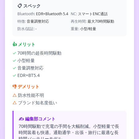
📋 スペック
Bluetooth:
EDR+Bluetooth 5.4
NC:
スマートENC通話
特徴:
音量調整対応
再生時間:
最大70時間駆動
防水/認証:
-
重量:
小型/軽量
👍
メリット
✓
70時間の超長時間駆動
✓
小型軽量
✓
音量調整対応
✓
EDR+BT5.4
👎
デメリット
△
防水性能不明
△
ブランド知名度低い
✍️ 編集部コメント
70時間駆動で充電の手間を大幅削減。小型軽量で長
時間装着も快適。通勤通学・出張・旅行に最適な長
時間バッテリーモデル。