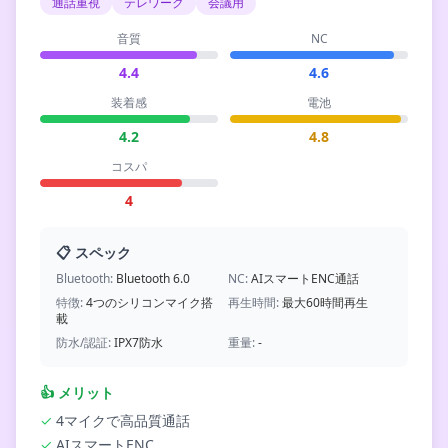
通話重視
テレワーク
会議用
音質
NC
4.4
4.6
装着感
電池
4.2
4.8
コスパ
4
📋 スペック
Bluetooth:
Bluetooth 6.0
NC:
AIスマートENC通話
特徴:
4つのシリコンマイク搭
再生時間:
最大60時間再生
載
防水/認証:
IPX7防水
重量:
-
👍
メリット
✓
4マイクで高品質通話
✓
AIスマートENC