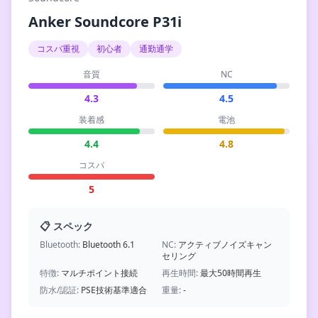
Anker Soundcore P31i
コスパ重視
初心者
通勤通学
音質
NC
4.3
4.5
装着感
電池
4.4
4.8
コスパ
5
📋 スペック
Bluetooth:
Bluetooth 6.1
NC:
アクティブノイズキャン
セリング
特徴:
マルチポイント接続
再生時間:
最大50時間再生
防水/認証:
PSE技術基準適合
重量:
-