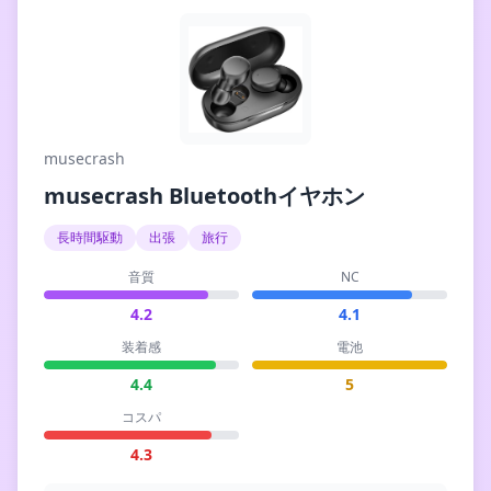
musecrash
musecrash Bluetoothイヤホン
長時間駆動
出張
旅行
音質
NC
4.2
4.1
装着感
電池
4.4
5
コスパ
4.3