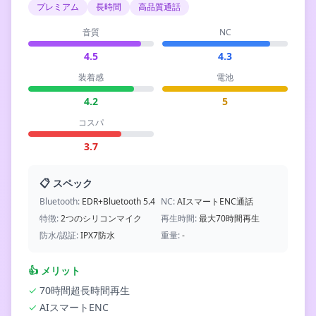
プレミアム
長時間
高品質通話
音質
NC
4.5
4.3
装着感
電池
4.2
5
コスパ
3.7
📋 スペック
Bluetooth:
EDR+Bluetooth 5.4
NC:
AIスマートENC通話
特徴:
2つのシリコンマイク
再生時間:
最大70時間再生
防水/認証:
IPX7防水
重量:
-
👍
メリット
✓
70時間超長時間再生
✓
AIスマートENC