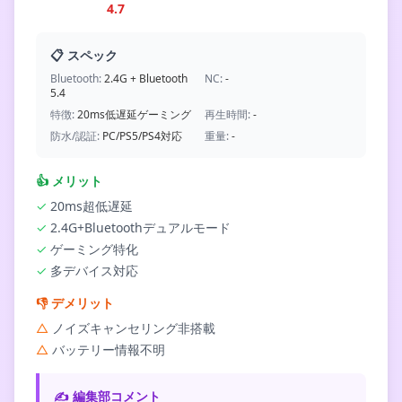
4.7
📋 スペック
Bluetooth:
2.4G + Bluetooth
NC:
-
5.4
特徴:
20ms低遅延ゲーミング
再生時間:
-
防水/認証:
PC/PS5/PS4対応
重量:
-
👍
メリット
✓
20ms超低遅延
✓
2.4G+Bluetoothデュアルモード
✓
ゲーミング特化
✓
多デバイス対応
👎
デメリット
△
ノイズキャンセリング非搭載
△
バッテリー情報不明
✍️ 編集部コメント