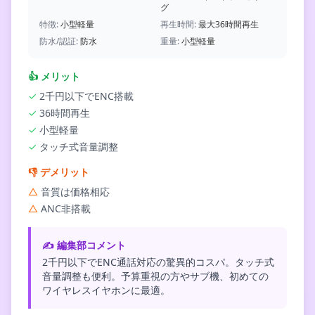
グ
特徴:
小型軽量
再生時間:
最大36時間再生
防水/認証:
防水
重量:
小型軽量
👍
メリット
✓
2千円以下でENC搭載
✓
36時間再生
✓
小型軽量
✓
タッチ式音量調整
👎
デメリット
△
音質は価格相応
△
ANC非搭載
✍️ 編集部コメント
2千円以下でENC通話対応の驚異的コスパ。タッチ式
音量調整も便利。予算重視の方やサブ機、初めての
ワイヤレスイヤホンに最適。