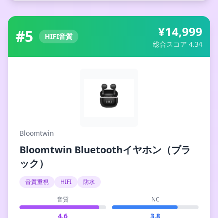
¥14,999
#5
HIFI音質
総合スコア 4.34
Bloomtwin
Bloomtwin Bluetoothイヤホン（ブラ
ック）
音質重視
HIFI
防水
音質
NC
4.6
3.8