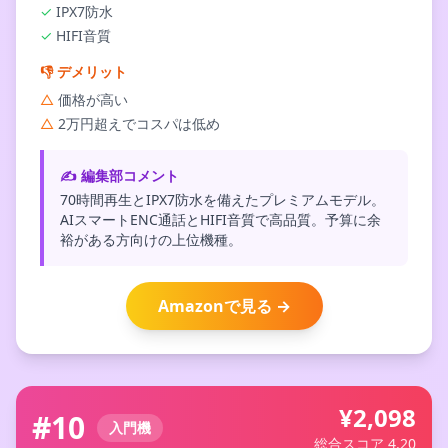
✓
IPX7防水
✓
HIFI音質
👎
デメリット
△
価格が高い
△
2万円超えでコスパは低め
✍️ 編集部コメント
70時間再生とIPX7防水を備えたプレミアムモデル。
AIスマートENC通話とHIFI音質で高品質。予算に余
裕がある方向けの上位機種。
Amazonで見る →
¥2,098
#10
入門機
総合スコア 4.20