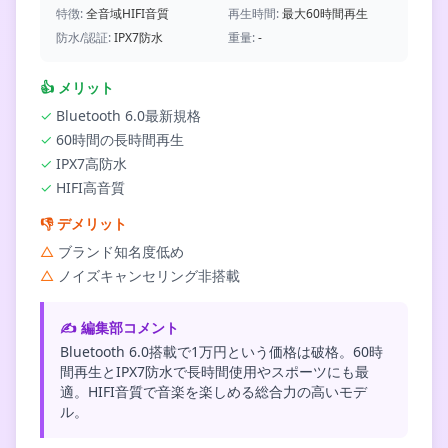
特徴:
全音域HIFI音質
再生時間:
最大60時間再生
防水/認証:
IPX7防水
重量:
-
👍
メリット
✓
Bluetooth 6.0最新規格
✓
60時間の長時間再生
✓
IPX7高防水
✓
HIFI高音質
👎
デメリット
△
ブランド知名度低め
△
ノイズキャンセリング非搭載
✍️ 編集部コメント
Bluetooth 6.0搭載で1万円という価格は破格。60時
間再生とIPX7防水で長時間使用やスポーツにも最
適。HIFI音質で音楽を楽しめる総合力の高いモデ
ル。