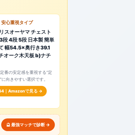
・安心重視タイプ
イリスオーヤマ チェスト
3段 4段 5段 日本製 簡単
 幅54.5×奥行き39.1
チオーク木天板 b)ナチ
定番の安定感を重視する“定
”に向きやすい選択です。
64｜Amazonで見る →
🔮 最強マッチで診断 →