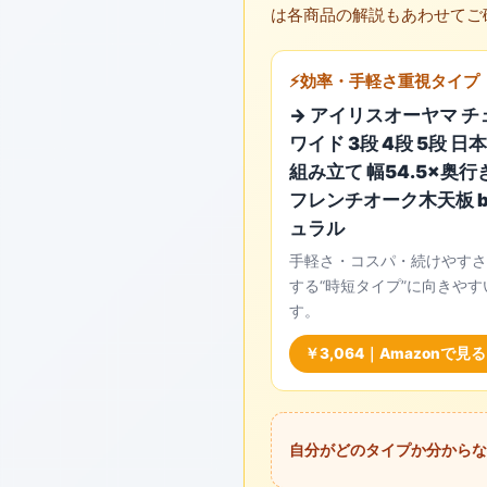
は各商品の解説もあわせてご
⚡効率・手軽さ重視タイプ
→ アイリスオーヤマ チ
ワイド 3段 4段 5段 日
組み立て 幅54.5×奥行き
フレンチオーク木天板 b
ュラル
手軽さ・コスパ・続けやすさ
する“時短タイプ”に向きやす
す。
￥3,064｜Amazonで見る
自分がどのタイプか分からな