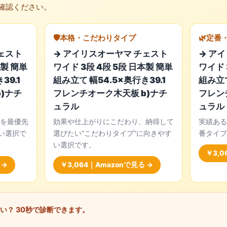
確認ください。
🛡️本格・こだわりタイプ
🌿定番
ェスト
→ アイリスオーヤマ チェスト
→ ア
本製 簡単
ワイド 3段 4段 5段 日本製 簡単
ワイド 
39.1
組み立て 幅54.5×奥行き39.1
組み立て
)ナチ
フレンチオーク木天板 b)ナチ
フレン
ュラル
ュラル
を最優先
効果や仕上がりにこだわり、納得して
実績ある
い選択で
選びたい“こだわりタイプ”に向きやす
番タイプ
い選択です。
￥3,0
 →
￥3,064｜Amazonで見る →
い？ 30秒で診断できます。