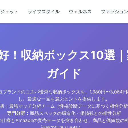
ガジェット
ライフスタイル
ウェルネス
ファッショ
パ良好！収納ボックス10
ガイド
の人気ブランドのコスパ優秀な収納ボックスを、1,380円〜3,0
し、最適な一品を選ぶヒントを提供します。
析：最強マッチ分析チーム（性格診断データに基づく相性分析
専門分野：
商品スペックの構造化・価値観との相性分析
トの仕様とAmazonの実売データを突き合わせ、商品と価値観
評価ではありません。