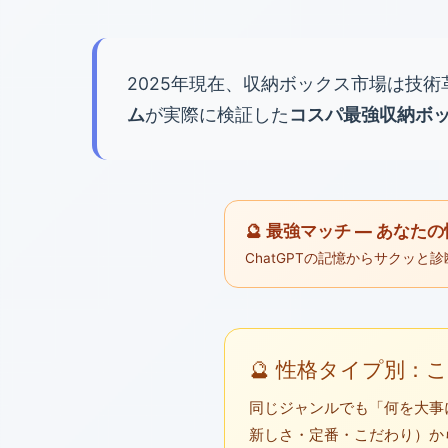
2025年現在、収納ボックス市場は技
ム
が実際に検証した
コスパ最強収納ボッ
🔮 最強マッチ — あな
ChatGPTの記憶からサクッ
🔮 性格タイプ別
同じジャンルでも「何を大事
新しさ・定番・こだわり）か