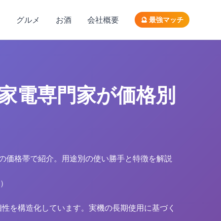
コスパ部門1位
機能性1位
総合1位
ン
グルメ
お酒
会社概要
🔮 最強マッチ
選｜家電専門家が価格別
64円の価格帯で紹介。用途別の使い勝手と特徴を解説
）
の相性を構造化しています。実機の長期使用に基づく