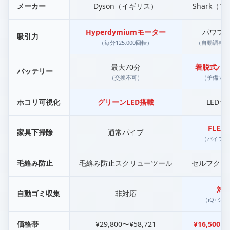
メーカー
Dyson（イギリス）
Shark（
Hyperdymiumモーター
パワフ
吸引力
（毎分125,000回転）
（自動調整機
最大70分
着脱式バ
バッテリー
（交換不可）
（予備で延
ホコリ可視化
グリーンLED搭載
LEDラ
FLEX
家具下掃除
通常パイプ
（パイプ折
毛絡み防止
毛絡み防止スクリューツール
セルフクリ
対
自動ゴミ収集
非対応
（iQ+シ
価格帯
¥29,800〜¥58,721
¥16,500〜¥