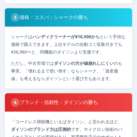
価格・コスパ：シャークの勝ち
5
シャークは
ハンディクリーナーが¥16,500から
という手頃な
価格で購入できます。上位モデルの自動ゴミ収集付きでも
¥56,980〜と、同機能のダイソンより安価です。
ただし、中古市場では
ダイソンの方が値崩れしにくい
のも
事実。「壊れるまで使い倒す」ならシャーク、「資産価
値」も考えるならダイソンという選び方もあります。
ブランド・信頼性：ダイソンの勝ち
6
「コードレス掃除機といえばダイソン」と言われるほど、
ダイソンのブランド力は圧倒的
です。サイクロン技術のパ
イオニアとしての実績があり、家電量販店でのサポートも