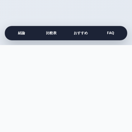
結論
比較表
おすすめ
FAQ
注目の比較記事
すべて見る →
比較
アネッサ vs アリー
Surface vs MacBook Air
プルエスト vs メディキューブ
シロカ vs バルミューダ
ダイソン vs マキタ
アイロン vs スチーマー