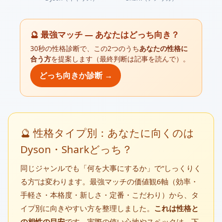
🔮 最強マッチ — あなたはどっち向き？
30秒の性格診断で、この2つのうち
あなたの性格に
合う方
を提案します（最終判断は記事を読んで）。
どっち向きか診断 →
🔮 性格タイプ別：あなたに向くのは
Dyson・Sharkどっち？
同じジャンルでも「何を大事にするか」で“しっくりく
る方”は変わります。最強マッチの価値観6軸（効率・
手軽さ・本格度・新しさ・定番・こだわり）から、タ
イプ別に向きやすい方を整理しました。
これは性格と
の相性の目安
です。実際の使い心地やスペックは、下