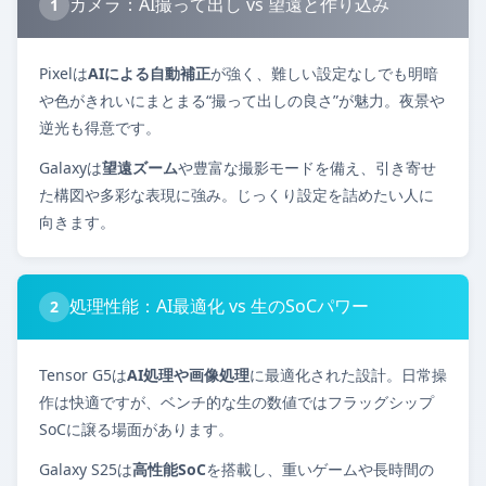
カメラ：AI撮って出し vs 望遠と作り込み
1
Pixelは
AIによる自動補正
が強く、難しい設定なしでも明暗
や色がきれいにまとまる“撮って出しの良さ”が魅力。夜景や
逆光も得意です。
Galaxyは
望遠ズーム
や豊富な撮影モードを備え、引き寄せ
た構図や多彩な表現に強み。じっくり設定を詰めたい人に
向きます。
処理性能：AI最適化 vs 生のSoCパワー
2
Tensor G5は
AI処理や画像処理
に最適化された設計。日常操
作は快適ですが、ベンチ的な生の数値ではフラッグシップ
SoCに譲る場面があります。
Galaxy S25は
高性能SoC
を搭載し、重いゲームや長時間の