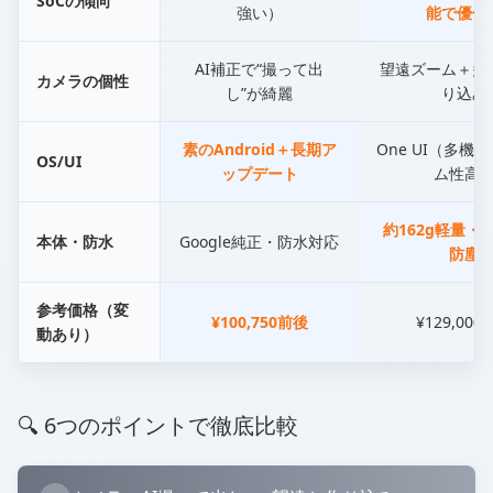
SoCの傾向
強い）
能で優位
AI補正で“撮って出
望遠ズーム＋多
カメラの個性
し”が綺麗
り込み
素のAndroid＋長期ア
One UI（多機
OS/UI
ップデート
ム性高
約162g軽量・I
本体・防水
Google純正・防水対応
防塵
参考価格（変
¥100,750前後
¥129,000
動あり）
🔍 6つのポイントで徹底比較