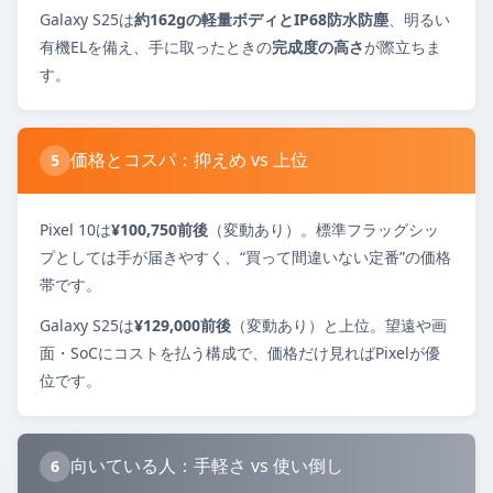
Galaxy S25は
約162gの軽量ボディとIP68防水防塵
、明るい
有機ELを備え、手に取ったときの
完成度の高さ
が際立ちま
す。
価格とコスパ：抑えめ vs 上位
5
Pixel 10は
¥100,750前後
（変動あり）。標準フラッグシッ
プとしては手が届きやすく、“買って間違いない定番”の価格
帯です。
Galaxy S25は
¥129,000前後
（変動あり）と上位。望遠や画
面・SoCにコストを払う構成で、価格だけ見ればPixelが優
位です。
向いている人：手軽さ vs 使い倒し
6