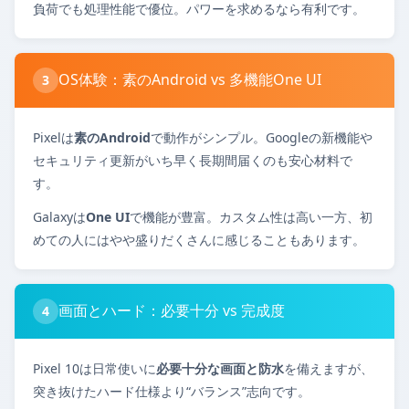
負荷でも処理性能で優位。パワーを求めるなら有利です。
OS体験：素のAndroid vs 多機能One UI
3
Pixelは
素のAndroid
で動作がシンプル。Googleの新機能や
セキュリティ更新がいち早く長期間届くのも安心材料で
す。
Galaxyは
One UI
で機能が豊富。カスタム性は高い一方、初
めての人にはやや盛りだくさんに感じることもあります。
画面とハード：必要十分 vs 完成度
4
Pixel 10は日常使いに
必要十分な画面と防水
を備えますが、
突き抜けたハード仕様より“バランス”志向です。