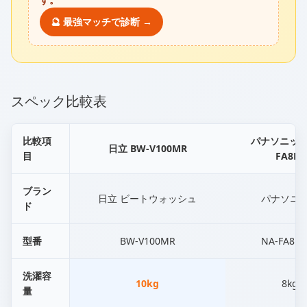
🔮 最強マッチで診断 →
スペック比較表
比較項
パナソニック 
日立 BW-V100MR
目
FA8K5
ブラン
日立 ビートウォッシュ
パナソニ
ド
型番
BW-V100MR
NA-FA8K
洗濯容
10kg
8kg
量