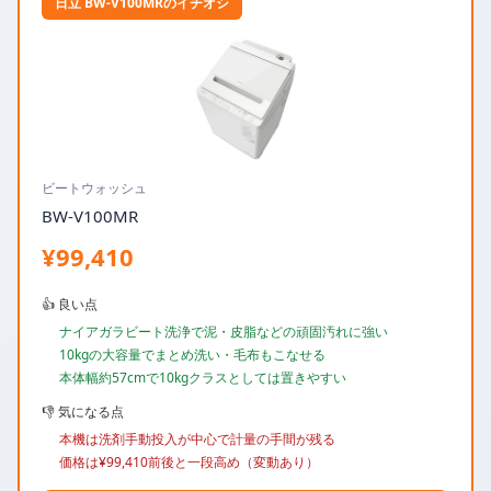
日立 BW-V100MRのイチオシ
ビートウォッシュ
BW-V100MR
¥99,410
👍 良い点
ナイアガラビート洗浄で泥・皮脂などの頑固汚れに強い
10kgの大容量でまとめ洗い・毛布もこなせる
本体幅約57cmで10kgクラスとしては置きやすい
👎 気になる点
本機は洗剤手動投入が中心で計量の手間が残る
価格は¥99,410前後と一段高め（変動あり）