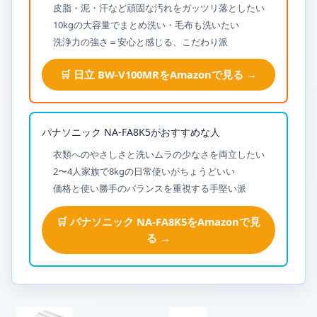
皮脂・泥・汗など頑固な汚れをガッツリ落としたい
10kgの大容量でまとめ洗い・毛布も洗いたい
洗浄力の強さ＝安心と感じる、こだわり派
🛒 日立 BW-V100MRをAmazonで見る →
パナソニック NA-FA8K5がおすすめな人
衣類へのやさしさと洗いムラの少なさを両立したい
2〜4人家族で8kgの日常使いがちょうどいい
価格と使い勝手のバランスを重視する手堅い派
🛒 パナソニック NA-FA8K5をAmazonで見
る →