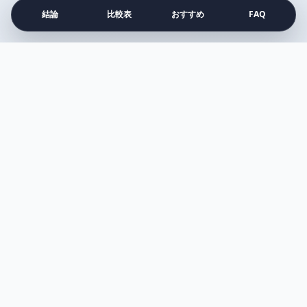
結論
比較表
おすすめ
FAQ
注目の比較記事
すべて見る →
比較
アネッサ vs アリー
Surface vs MacBook Air
プルエスト vs メディキューブ
シロカ vs バルミューダ
ダイソン vs マキタ
アイロン vs スチーマー
SAiKYO出版
買う前の迷いを、比較で整理するコスパメディア