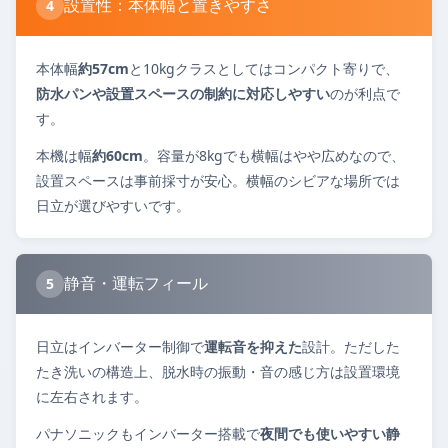
設置性：本体幅と置きやすさ
4
本体幅
約57cm
と10kgクラスとしてはコンパクト寄りで、
防水パンや設置スペースの制約に対応しやすい
のが利点で
す。
本機は幅
約60cm
。容量が8kgでも横幅はやや広めなので、
設置スペースは事前採寸が安心。横幅のシビアな場所では
日立が選びやすいです。
静音・運転フィール
5
日立はインバーター制御で
運転音を抑えた
設計。ただした
たき洗いの構造上、脱水時の振動・音の感じ方は設置環境
に左右されます。
パナソニックもインバーター搭載で
夜間でも使いやすい静