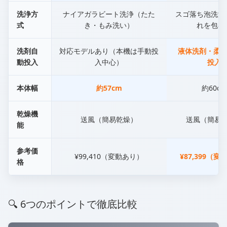
洗浄方
ナイアガラビート洗浄（たた
スゴ落ち泡洗浄
式
き・もみ洗い）
れを包む
洗剤自
対応モデルあり（本機は手動投
液体洗剤・柔軟
動投入
入中心）
投入
本体幅
約57cm
約60cm
乾燥機
送風（簡易乾燥）
送風（簡易
能
参考価
¥99,410（変動あり）
¥87,399（
格
🔍 6つのポイントで徹底比較