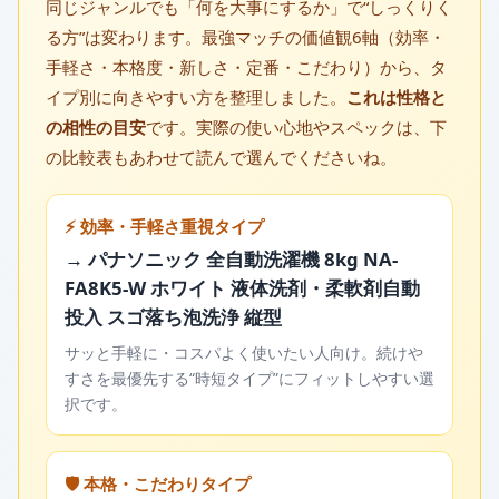
同じジャンルでも「何を大事にするか」で“しっくりく
る方”は変わります。最強マッチの価値観6軸（効率・
手軽さ・本格度・新しさ・定番・こだわり）から、タ
イプ別に向きやすい方を整理しました。
これは性格と
の相性の目安
です。実際の使い心地やスペックは、下
の比較表もあわせて読んで選んでくださいね。
⚡ 効率・手軽さ重視タイプ
→ パナソニック 全自動洗濯機 8kg NA-
FA8K5-W ホワイト 液体洗剤・柔軟剤自動
投入 スゴ落ち泡洗浄 縦型
サッと手軽に・コスパよく使いたい人向け。続けや
すさを最優先する“時短タイプ”にフィットしやすい選
択です。
🛡️ 本格・こだわりタイプ