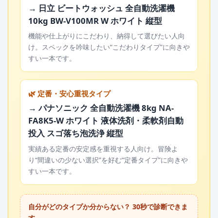
→ 日立 ビートウォッシュ 全自動洗濯機
10kg BW-V100MR W ホワイト 縦型
機能や仕上がりにこだわり、納得して選びたい人向
け。スペックを吟味したい“こだわりタイプ”に向きや
すい一本です。
🌿 定番・安心重視タイプ
→ パナソニック 全自動洗濯機 8kg NA-
FA8K5-W ホワイト 液体洗剤・柔軟剤自動
投入 スゴ落ち泡洗浄 縦型
実績ある定番の安定感を重視する人向け。冒険よ
り“間違いの少ない選択”を好む“定番タイプ”に向きや
すい一本です。
自分がどのタイプか分からない？ 30秒で診断できま
す。