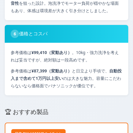
音性
を狙った設計。泡洗浄でモーター負荷が穏やかな場面
もあり、体感は環境差が大きく引き分けとしました。
価格とコスパ
6
参考価格は
¥99,410（変動あり）
。10kg・強力洗浄を考え
れば妥当ですが、絶対額は一段高めです。
参考価格は
¥87,399（変動あり）
と日立より手頃で、
自動投
入まで含めて1万円以上安い
のは大きな魅力。容量にこだわ
らないなら価格面でパナソニックが優位です。
🏆 おすすめ製品