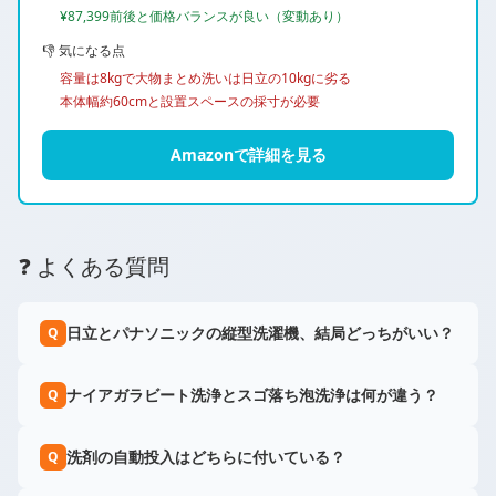
¥87,399前後と価格バランスが良い（変動あり）
👎 気になる点
容量は8kgで大物まとめ洗いは日立の10kgに劣る
本体幅約60cmと設置スペースの採寸が必要
Amazonで詳細を見る
❓ よくある質問
日立とパナソニックの縦型洗濯機、結局どっちがいい？
Q
ナイアガラビート洗浄とスゴ落ち泡洗浄は何が違う？
Q
洗剤の自動投入はどちらに付いている？
Q