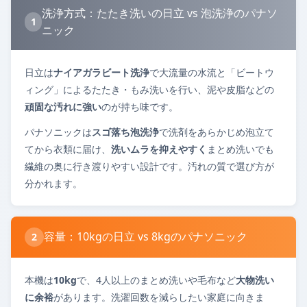
洗浄方式：たたき洗いの日立 vs 泡洗浄のパナソ
1
ニック
日立は
ナイアガラビート洗浄
で大流量の水流と「ビートウ
ィング」によるたたき・もみ洗いを行い、泥や皮脂などの
頑固な汚れに強い
のが持ち味です。
パナソニックは
スゴ落ち泡洗浄
で洗剤をあらかじめ泡立て
てから衣類に届け、
洗いムラを抑えやすく
まとめ洗いでも
繊維の奥に行き渡りやすい設計です。汚れの質で選び方が
分かれます。
容量：10kgの日立 vs 8kgのパナソニック
2
本機は
10kg
で、4人以上のまとめ洗いや毛布など
大物洗い
に余裕
があります。洗濯回数を減らしたい家庭に向きま