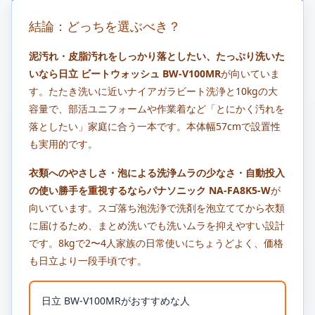
結論：どっちを選ぶべき？
泥汚れ・皮脂汚れをしっかり落としたい、たっぷり洗いた
いなら日立 ビートウォッシュ BW-V100MR
が向いていま
す。たたき洗いに近いナイアガラビート洗浄と10kgの大
容量で、部活ユニフォームや作業着など「とにかく汚れを
落としたい」家庭に合う一本です。本体幅57cmで設置性
も実用的です。
衣類へのやさしさ・泡による洗浄ムラの少なさ・自動投入
の使い勝手を重視するならパナソニック NA-FA8K5-W
が
向いています。スゴ落ち泡洗浄で洗剤を泡立ててから衣類
に届けるため、まとめ洗いでも洗いムラを抑えやすい設計
です。8kgで2〜4人家族の日常使いにちょうどよく、価格
も日立より一段手頃です。
日立 BW-V100MRがおすすめな人