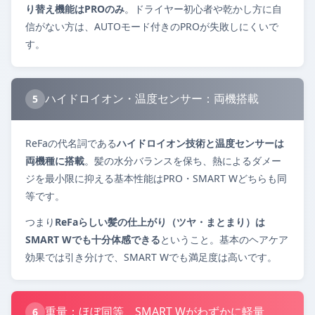
り替え機能はPROのみ
。ドライヤー初心者や乾かし方に自
信がない方は、AUTOモード付きのPROが失敗しにくいで
す。
ハイドロイオン・温度センサー：両機搭載
5
ReFaの代名詞である
ハイドロイオン技術と温度センサーは
両機種に搭載
。髪の水分バランスを保ち、熱によるダメー
ジを最小限に抑える基本性能はPRO・SMART Wどちらも同
等です。
つまり
ReFaらしい髪の仕上がり（ツヤ・まとまり）は
SMART Wでも十分体感できる
ということ。基本のヘアケア
効果では引き分けで、SMART Wでも満足度は高いです。
重量：ほぼ同等、SMART Wがわずかに軽量
6