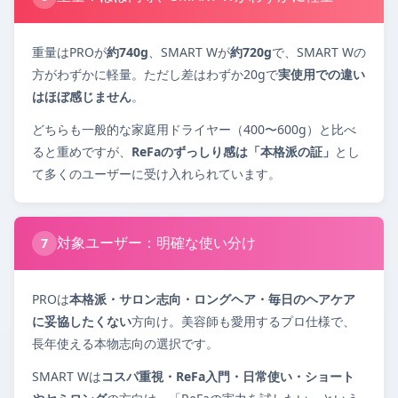
重量はPROが
約740g
、SMART Wが
約720g
で、SMART Wの
方がわずかに軽量。ただし差はわずか20gで
実使用での違い
はほぼ感じません
。
どちらも一般的な家庭用ドライヤー（400〜600g）と比べ
ると重めですが、
ReFaのずっしり感は「本格派の証」
とし
て多くのユーザーに受け入れられています。
対象ユーザー：明確な使い分け
7
PROは
本格派・サロン志向・ロングヘア・毎日のヘアケア
に妥協したくない
方向け。美容師も愛用するプロ仕様で、
長年使える本物志向の選択です。
SMART Wは
コスパ重視・ReFa入門・日常使い・ショート