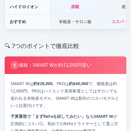
ハイドロイオン
搭載
搭載
おすすめ
本格派・サロン級
コスパ・
🔍 7つのポイントで徹底比較
価格：SMART Wが約12,000円安い
1
SMART Wは
約¥28,000
、PROは
約¥40,000
で、価格差は約
12,000円。PROはハイエンド美容家電としてはサロンでも
使われる本格派モデル、SMART Wは新作のコスパモデルと
いう位置付けです。
予算重視で「まずReFaを試してみたい」ならSMART W
が
圧倒的にコスパ◎。初めてのReFaドライヤーとして選ぶ方
に最適な価格帯です。※価格はAmazon要確認