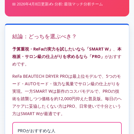
📅 2026年4月8日更新
✍️ 分析: 最強マッチ分析チーム
結論：どっちを選ぶべき？
予算重視・ReFaの実力を試したいなら「SMART W」
、
本
格派・サロン級の仕上がりを求めるなら「PRO」
がおすす
めです。
ReFa BEAUTECH DRYER PROは最上位モデルで、5つのモ
ード・AUTOモード・強力な風量でサロン級の仕上がりを
実現。一方SMART Wは新作のコスパモデルで、PROの技
術を踏襲しつつ価格を約12,000円抑えた普及版。毎日のヘ
アケアに妥協したくない方はPRO、日常使いで十分という
方はSMART Wが最適です。
PROがおすすめな人