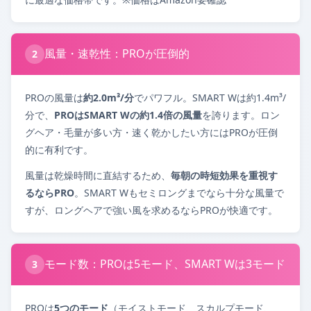
風量・速乾性：PROが圧倒的
2
PROの風量は
約2.0m³/分
でパワフル。SMART Wは約1.4m³/
分で、
PROはSMART Wの約1.4倍の風量
を誇ります。ロン
グヘア・毛量が多い方・速く乾かしたい方にはPROが圧倒
的に有利です。
風量は乾燥時間に直結するため、
毎朝の時短効果を重視す
るならPRO
。SMART Wもセミロングまでなら十分な風量で
すが、ロングヘアで強い風を求めるならPROが快適です。
モード数：PROは5モード、SMART Wは3モード
3
PROは
5つのモード
（モイストモード、スカルプモード、