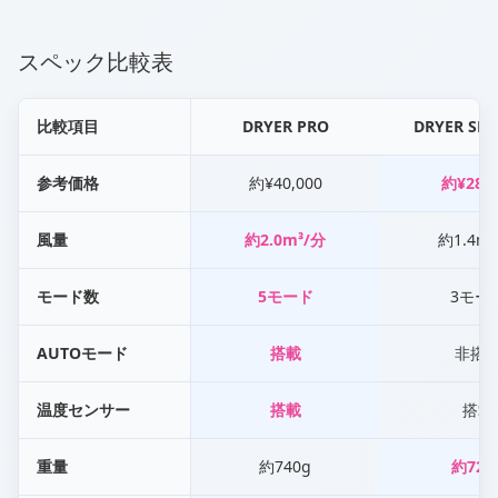
スペック比較表
比較項目
DRYER PRO
DRYER SM
参考価格
約¥40,000
約¥28,0
風量
約2.0m³/分
約1.4m³
モード数
5モード
3モー
AUTOモード
搭載
非搭
温度センサー
搭載
搭載
重量
約740g
約720