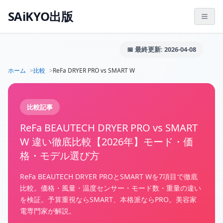
SAiKYO出版
📅 最終更新: 2026-04-08
ホーム
比較
ReFa DRYER PRO vs SMART W
比較記事
ReFa BEAUTECH DRYER PRO vs SMART
W 違い徹底比較【2026年】モード・価
格・モデル選び方
ReFa BEAUTECH DRYER PROとSMART Wを7項目で徹底
比較。価格・風量・温度センサー・モード数・重量の違い
を検証。予算重視ならSMART、本格派ならPRO。美容家
電専門家が解説。