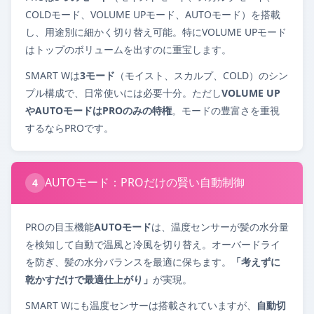
COLDモード、VOLUME UPモード、AUTOモード）を搭載
し、用途別に細かく切り替え可能。特にVOLUME UPモード
はトップのボリュームを出すのに重宝します。
SMART Wは
3モード
（モイスト、スカルプ、COLD）のシン
プル構成で、日常使いには必要十分。ただし
VOLUME UP
やAUTOモードはPROのみの特権
。モードの豊富さを重視
するならPROです。
AUTOモード：PROだけの賢い自動制御
4
PROの目玉機能
AUTOモード
は、温度センサーが髪の水分量
を検知して自動で温風と冷風を切り替え。オーバードライ
を防ぎ、髪の水分バランスを最適に保ちます。
「考えずに
乾かすだけで最適仕上がり」
が実現。
SMART Wにも温度センサーは搭載されていますが、
自動切