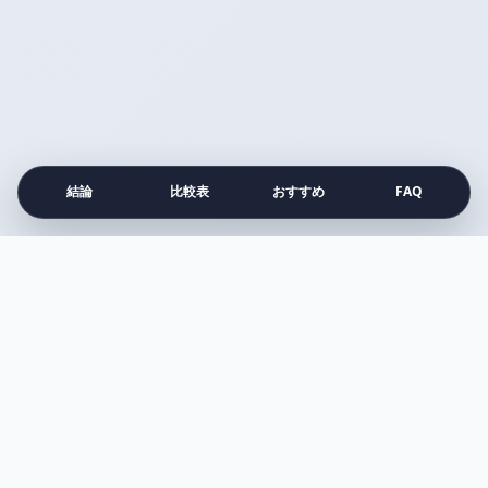
結論
比較表
おすすめ
FAQ
注目の比較記事
すべて見る →
比較
アネッサ vs アリー
Surface vs MacBook Air
プルエスト vs メディキューブ
シロカ vs バルミューダ