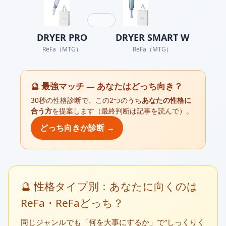
DRYER PRO
DRYER SMART W
ReFa（MTG）
ReFa（MTG）
🔮 最強マッチ — あなたはどっち向き？
30秒の性格診断で、この2つのうち
あなたの性格に
合う方
を提案します（最終判断は記事を読んで）。
どっち向きか診断 →
🔮 性格タイプ別：あなたに向くのは
ReFa・ReFaどっち？
同じジャンルでも「何を大事にするか」で“しっくりく