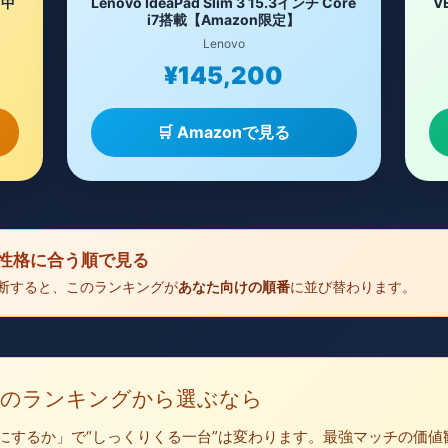
【中
Lenovo IdeaPad Slim 3 15.3インチ Core
V
i7搭載【Amazon限定】
Lenovo
¥145,200
🛒 Amazonで見る
たの性格に合う順で見る
と診断すると、このランキングが
あなた向けの順番
に並び替わります。
：このランキングから選ぶなら
にするか」で“しっくりくる一台”は変わります。最強マッチの価値