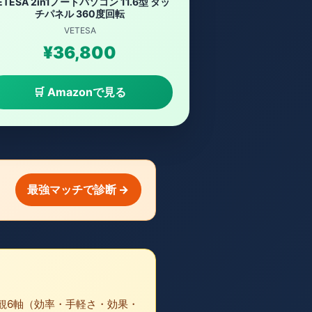
ETESA 2in1ノートパソコン 11.6型 タッ
チパネル 360度回転
VETESA
¥36,800
🛒 Amazonで見る
最強マッチで診断 →
観6軸（効率・手軽さ・効果・