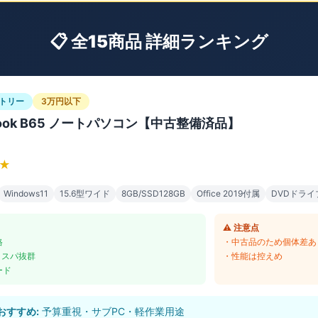
📋 全15商品 詳細ランキング
トリー
3万円以下
book B65 ノートパソコン【中古整備済品】
★
Windows11
15.6型ワイド
8GB/SSD128GB
Office 2019付属
DVDドライ
⚠️ 注意点
格
・中古品のため個体差あ
でコスパ抜群
・性能は控えめ
ード
おすすめ:
予算重視・サブPC・軽作業用途