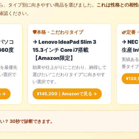
ら、タイプ別に向きやすい商品を選びました。
これは性格との相性
確認ください。
🛡️本格・こだわりタイプ
🌿定番
トパソコ
→ Lenovo IdeaPad Slim 3
→ NEC
360度
15.3インチ Core i7搭載
生産 In
【Amazon限定】
実績ある
番タイプ
を最優先
効果や仕上がりにこだわり、納得して
い選択で
選びたい“こだわりタイプ”に向きやす
¥120
い選択です。
 →
¥145,200｜Amazonで見る →
い？ 30秒で診断できます。