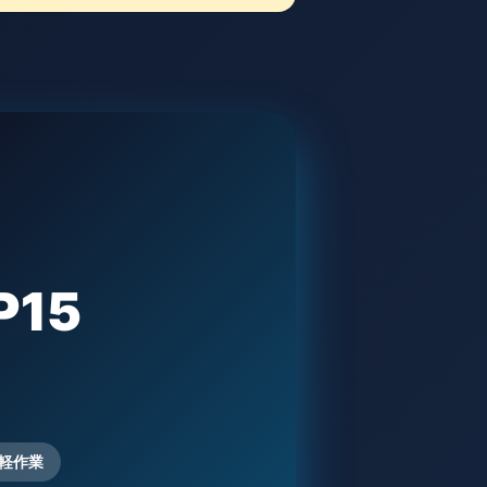
P15
・軽作業