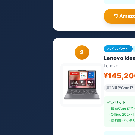
🛒 Am
ハイスペック
2
Lenovo Id
Lenovo
¥145,2
第13世代Core i7
✅ メリット
・最新Core i7
・Office 2024
・長時間バッテ