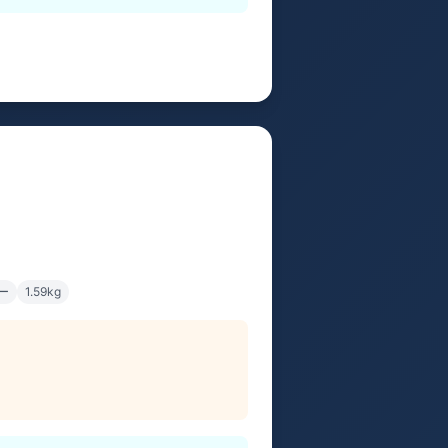
ー
1.59kg