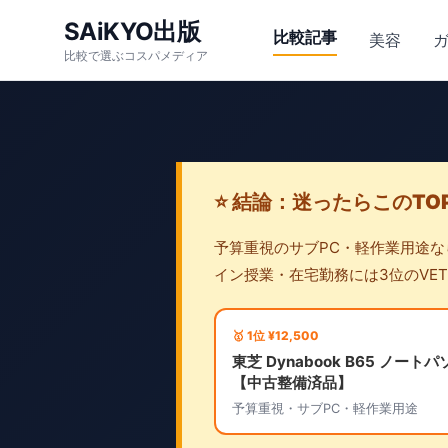
SAiKYO出版
比較記事
美容
比較で選ぶコスパメディア
⭐ 結論：迷ったらこのTO
予算重視のサブPC・軽作業用途なら
イン授業・在宅勤務には3位のVET
🥇 1位 ¥12,500
東芝 Dynabook B65 ノート
【中古整備済品】
予算重視・サブPC・軽作業用途