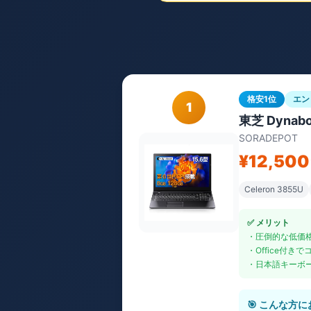
格安1位
エン
1
東芝 Dyna
SORADEPOT
¥12,500
Celeron 3855U
✅ メリット
・圧倒的な低価
・Office付き
・日本語キーボ
🎯 こんな方に