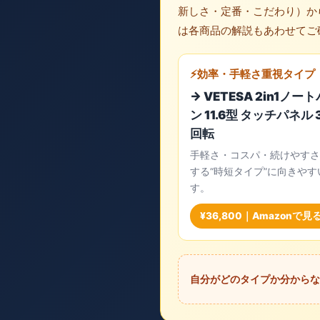
新しさ・定番・こだわり）か
は各商品の解説もあわせてご
⚡効率・手軽さ重視タイプ
→ VETESA 2in1ノー
ン 11.6型 タッチパネル 
回転
手軽さ・コスパ・続けやすさ
する“時短タイプ”に向きやす
す。
¥36,800｜Amazonで見る
自分がどのタイプか分からな