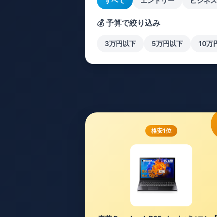
すべて
エントリー
ビジネス
💰 予算で絞り込み
3万円以下
5万円以下
10万
格安1位