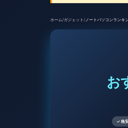
ホーム
/
ガジェット
/
ノートパソコンランキン
💻
お
✓ 格