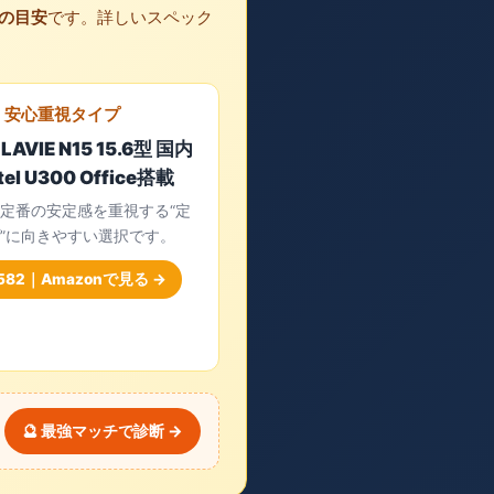
の目安
です。詳しいスペック
・安心重視タイプ
 LAVIE N15 15.6型 国内
tel U300 Office搭載
定番の安定感を重視する“定
”に向きやすい選択です。
,582｜Amazonで見る →
🔮 最強マッチで診断 →