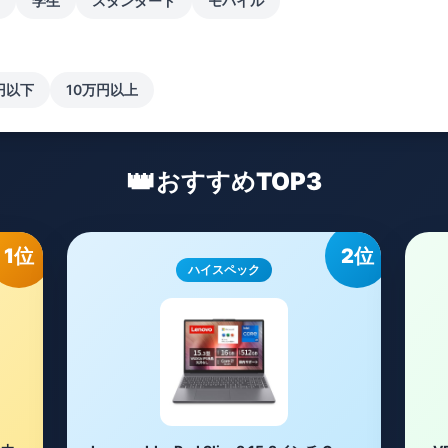
学生
スタンダード
モバイル
円以下
10万円以上
👑
おすすめTOP3
1位
2位
ハイスペック