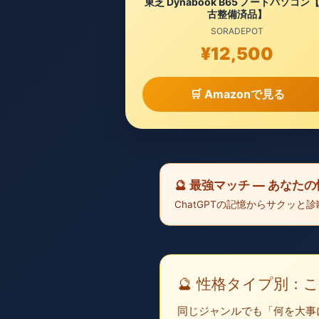
東芝 Dynabook B65 ノートパソコン
古整備済品】
SORADEPOT
¥12,500
🛒 Amazonで見る
🔮 最強マッチ — あな
ChatGPTの記憶からサクッ
🔮 性格タイプ別
同じジャンルでも「何を大事